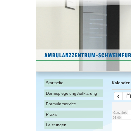
02:00
03:00
04:00
05:00
06:00
Startseite
Kalender
Darmspiegelung Aufklärung
07:00
Formularservice
Ganztägig
Praxis
08:00
Leistungen