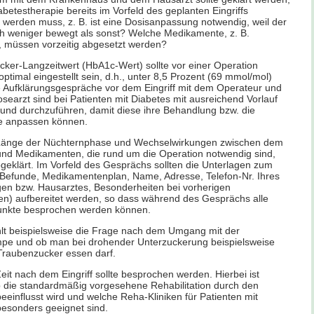
abetestherapie bereits im Vorfeld des geplanten Eingriffs
werden muss, z. B. ist eine Dosisanpassung notwendig, weil der
ch weniger bewegt als sonst? Welche Medikamente, z. B.
, müssen vorzeitig abgesetzt werden?
cker-Langzeitwert (HbA1c-Wert) sollte vor einer Operation
optimal eingestellt sein, d.h., unter 8,5 Prozent (69 mmol/mol)
e Aufklärungsgespräche vor dem Eingriff mit dem Operateur und
earzt sind bei Patienten mit Diabetes mit ausreichend Vorlauf
 und durchzuführen, damit diese ihre Behandlung bzw. die
e anpassen können.
Länge der Nüchternphase und Wechselwirkungen zwischen dem
und Medikamenten, die rund um die Operation notwendig sind,
eklärt. Im Vorfeld des Gesprächs sollten die Unterlagen zum
(Befunde, Medikamentenplan, Name, Adresse, Telefon-Nr. Ihres
gen bzw. Hausarztes, Besonderheiten bei vorherigen
en) aufbereitet werden, so dass während des Gesprächs alle
unkte besprochen werden können.
hlt beispielsweise die Frage nach dem Umgang mit der
mpe und ob man bei drohender Unterzuckerung beispielsweise
 Traubenzucker essen darf.
eit nach dem Eingriff sollte besprochen werden. Hierbei ist
b die standardmäßig vorgesehene Rehabilitation durch den
eeinflusst wird und welche Reha-Kliniken für Patienten mit
besonders geeignet sind.