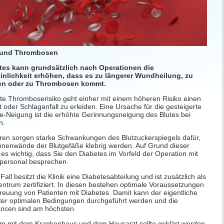
 und Thrombosen
tes kann grundsätzlich nach Operationen die
nlichkeit erhöhen, dass es zu längerer Wundheilung, zu
nen oder zu Thrombosen kommt.
te Thromboserisiko geht einher mit einem höheren Risiko einen
t oder Schlaganfall zu erleiden. Eine Ursache für die gesteigerte
-Neigung ist die erhöhte Gerinnungsneigung des Blutes bei
rn.
en sorgen starke Schwankungen des Blutzuckerspiegels dafür,
Innenwände der Blutgefäße klebrig werden. Auf Grund dieser
t es wichtig, dass Sie den Diabetes im Vorfeld der Operation mit
kpersonal besprechen.
Fall besitzt die Klinik eine Diabetesabteilung und ist zusätzlich als
ntrum zertifiziert. In diesen bestehen optimale Voraussetzungen
treuung von Patienten mit Diabetes. Damit kann der eigentliche
nter optimalen Bedingungen durchgeführt werden und die
ancen sind am höchsten.
 mit dem Krankenhaus und dem Hausarzt sollte geklärt werden,