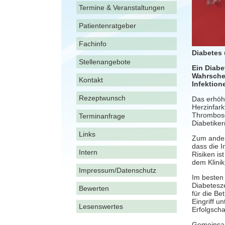
Termine & Veranstaltungen
Patientenratgeber
Fachinfo
Diabetes
Stellenangebote
Ein Diabe
Wahrschei
Kontakt
Infektio
Rezeptwunsch
Das erhöh
Herzinfark
Thrombose
Terminanfrage
Diabetike
Links
Zum ander
dass die 
Intern
Risiken is
dem Klini
Impressum/Datenschutz
Im besten 
Diabetesze
Bewerten
für die Be
Eingriff u
Lesenswertes
Erfolgsch
Gemeinsam