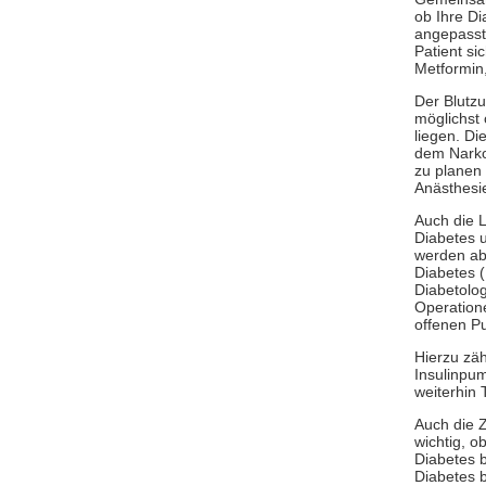
ob Ihre Di
angepasst 
Patient si
Metformin
Der Blutzu
möglichst 
liegen. Di
dem Narkos
zu planen
Anästhesi
Auch die 
Diabetes 
werden abg
Diabetes 
Diabetolo
Operation
offenen P
Hierzu zä
Insulinpu
weiterhin
Auch die Z
wichtig, o
Diabetes b
Diabetes 