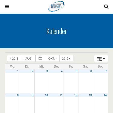
Kalender
2013
AUG.
OKT.
2015
Mo.
Di.
Mi.
Do.
Fr.
Sa.
So.
1
2
3
4
5
6
7
8
9
10
11
12
13
14