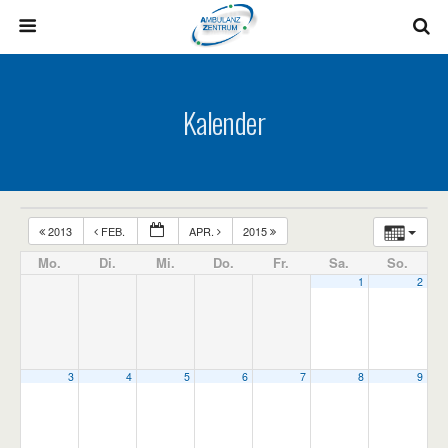
Kalender
2013
FEB.
APR.
2015
Mo.
Di.
Mi.
Do.
Fr.
Sa.
So.
1
2
3
4
5
6
7
8
9