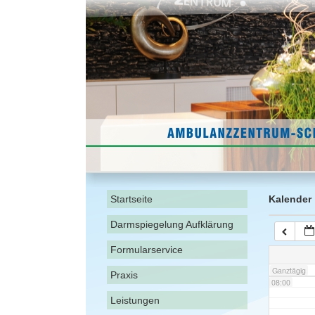
02:00
03:00
04:00
05:00
06:00
Startseite
Kalender
Darmspiegelung Aufklärung
07:00
Formularservice
Ganztägig
Praxis
08:00
Leistungen