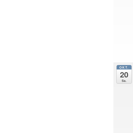
OKT.
20
Sa.