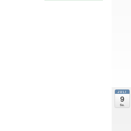
JULI
9
Sa.