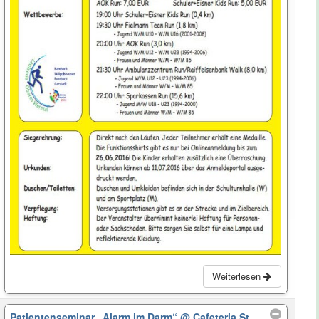
Weiterlesen
Patientenseminar „Alarm im Darm“
@ Cafeteria St.