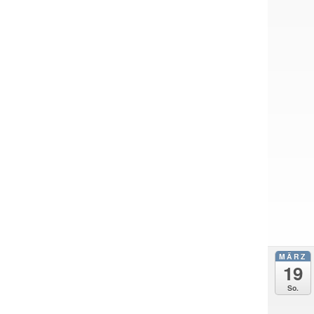
MÄRZ
19
So.