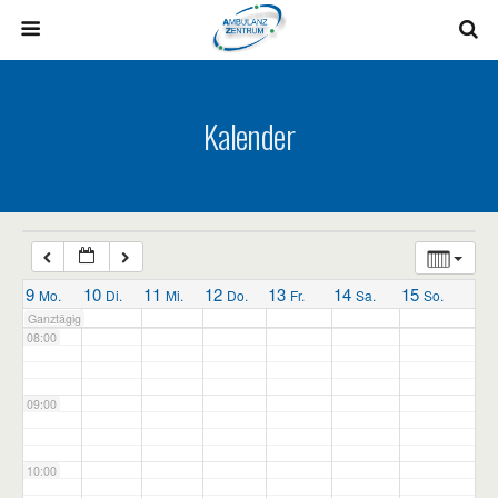
03:00
04:00
Kalender
05:00
06:00
07:00
9
10
11
12
13
14
15
Mo.
Di.
Mi.
Do.
Fr.
Sa.
So.
Ganztägig
08:00
09:00
10:00