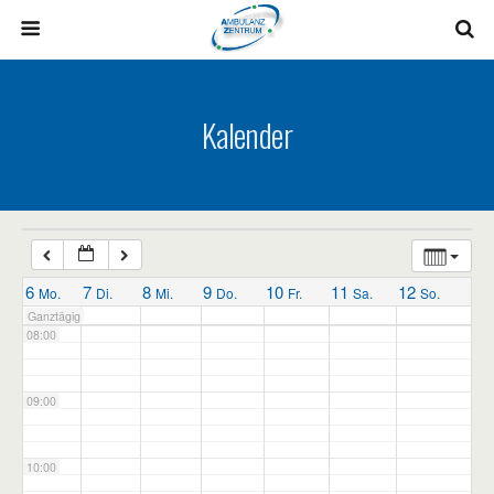
03:00
04:00
Kalender
05:00
06:00
07:00
6
7
8
9
10
11
12
Mo.
Di.
Mi.
Do.
Fr.
Sa.
So.
Ganztägig
08:00
09:00
10:00