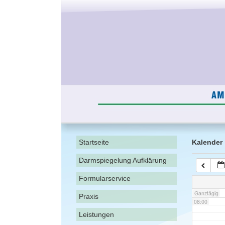
02:00
03:00
04:00
05:00
06:00
Startseite
Kalender
Darmspiegelung Aufklärung
07:00
Formularservice
Ganztägig
Praxis
08:00
Leistungen