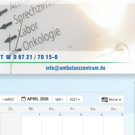
APRIL 2026
MÄRZ
MAI
2027
Monat
Di.
Mi.
Do.
Fr.
Sa.
So.
1
2
3
4
5