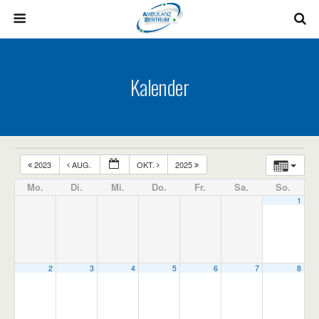
Kalender
2023
AUG.
OKT.
2025
Mo.
Di.
Mi.
Do.
Fr.
Sa.
So.
1
2
3
4
5
6
7
8