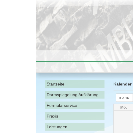
Startseite
Kalender
Darmspiegelung Aufklärung
2016
Formularservice
Mo.
Praxis
Leistungen