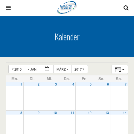
Kalender
2015
JAN.
MÄRZ
2017
Mo.
Di.
Mi.
Do.
Fr.
Sa.
So.
1
2
3
4
5
6
7
8
9
10
11
12
13
14