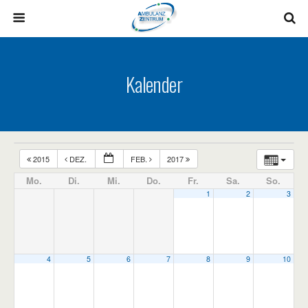
Kalender
2015
DEZ.
FEB.
2017
Mo.
Di.
Mi.
Do.
Fr.
Sa.
So.
1
2
3
4
5
6
7
8
9
10