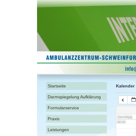
02:00
03:00
04:00
05:00
06:00
Startseite
Kalender
Darmspiegelung Aufklärung
07:00
Formularservice
Ganztägig
Praxis
08:00
Leistungen