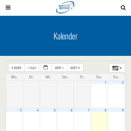
Kalender
2025
JULI
SEP.
2027
Mo.
Di.
Mi.
Do.
Fr.
Sa.
So.
1
2
3
4
5
6
7
8
9