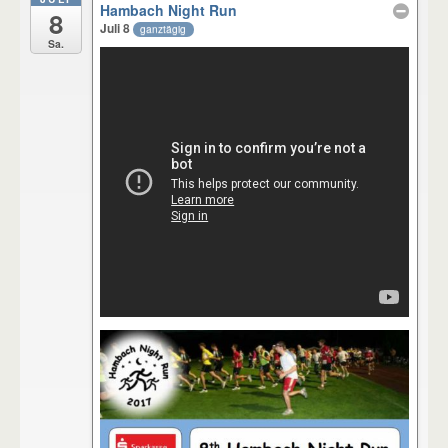
Hambach Night Run
8
Juli 8
ganztägig
Sa.