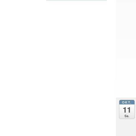
OKT.
11
Sa.